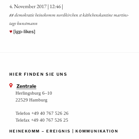
4. Novem­ber 2017 | 12:46 |
## demo­kra­tie hei­ne­komm nord­kir­chen st käth­chen­s­kan­ti­ne mar­tins­
ta­ge kunstmann
♥
[igp-likes]
HIER FINDEN SIE UNS
Zentrale
Herlingsburg 6–10
22529 Hamburg
Telefon +49 40 767 526 26
Telefax +49 40 767 526 25
–
|
HEINEKOMM
EREIGNIS
KOMMUNIKATION