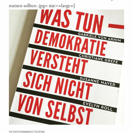
nutzen-sollten-.jpg« size=»large«]
@
HEINEKOMM
INSTAGRAM