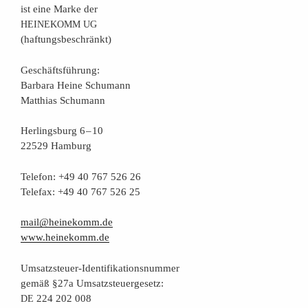
ist eine Mar­ke der
HEINEKOMM
UG
(haf­tungs­be­schränkt)
Geschäfts­füh­rung:
Bar­ba­ra Hei­ne Schumann
Mat­thi­as Schumann
Her­lings­burg 6 – 10
22529 Hamburg
Tele­fon: +49 40 767 526 26
Tele­fax: +49 40 767 526 25
mail@heinekomm.de
www.heinekomm.de
Umsatz­steu­er-Iden­ti­fi­ka­ti­ons­num­mer
gemäß §27a Umsatzsteuergesetz:
224 202 008
DE