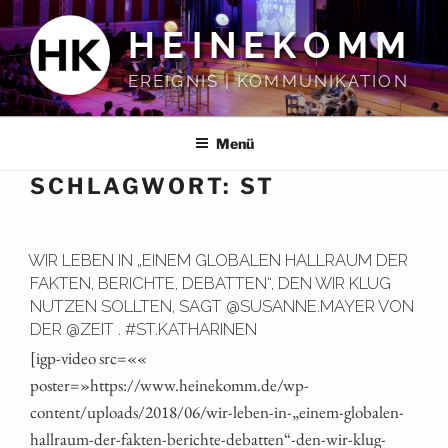
Zum
HEINEKOMM
Inhalt
springen
EREIGNIS | KOMMUNIKATION
Menü
SCHLAGWORT:
ST
WIR LEBEN IN „EINEM GLOBALEN HALLRAUM DER
FAKTEN, BERICHTE, DEBATTEN“, DEN WIR KLUG
NUTZEN SOLLTEN, SAGT @SUSANNE.MAYER VON
DER @ZEIT . #ST.KATHARINEN
[igp-video src=««
poster=»https://www.heinekomm.de/wp-
content/uploads/2018/06/wir-leben-in-„einem-globalen-
hallraum-der-fakten-berichte-debatten“-den-wir-klug-