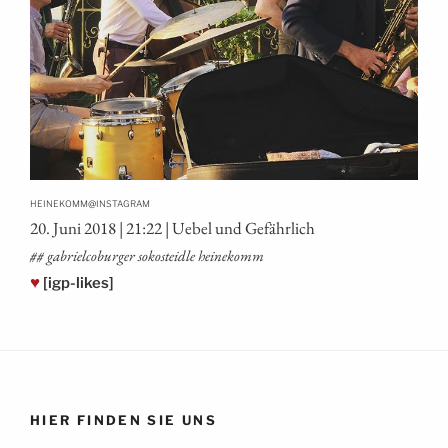
@
HEINEKOMM
INSTAGRAM
20. Juni 2018 | 21:22 | Uebel und Gefährlich
## gabriel­co­bur­ger soko­st­eid­le heinekomm
♥
[igp-likes]
HIER FINDEN SIE UNS