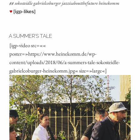
## soko­st­eid­le gabriel­co­bur­ger jaz­zi­sa­boutt­he­fu­ture heinekomm
♥
[igp-likes]
A SUMMER’S TALE
[igp-video src=««
poster=»https://www.heinekomm.de/wp-
content/uploads/2018/06/a‑summers-tale-sokosteidle-
gabrielcoburger-heinekomm.jpg« size=»large«]