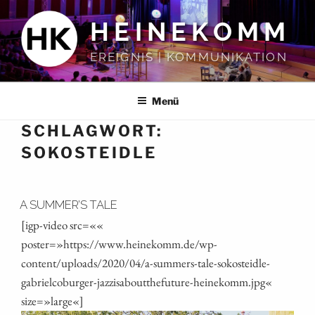
Zum
HEINEKOMM
Inhalt
springen
EREIGNIS | KOMMUNIKATION
Menü
SCHLAGWORT:
SOKOSTEIDLE
A SUMMER’S TALE
[igp-video src=««
poster=»https://www.heinekomm.de/wp-
content/uploads/2020/04/a‑summers-tale-sokosteidle-
gabrielcoburger-jazzisaboutthefuture-heinekomm.jpg«
size=»large«]