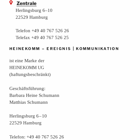
Zentrale
Herlingsburg 6–10
22529 Hamburg
Telefon +49 40 767 526 26
Telefax +49 40 767 526 25
–
|
HEINEKOMM
EREIGNIS
KOMMUNIKATION
ist eine Mar­ke der
HEINEKOMM
UG
(haf­tungs­be­schränkt)
Geschäfts­füh­rung:
Bar­ba­ra Hei­ne Schumann
Mat­thi­as Schumann
Her­lings­burg 6 – 10
22529 Hamburg
Tele­fon: +49 40 767 526 26