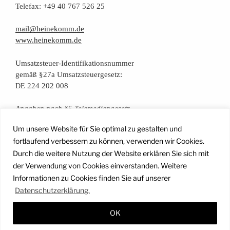
Tele­fax: +49 40 767 526 25
mail@heinekomm.de
www.heinekomm.de
Umsatz­steu­er-Iden­ti­fi­ka­ti­ons­num­mer
gemäß §27a Umsatzsteuergesetz:
224 202 008
DE
Anga­ben nach §5 Telemediengesetz
Um unsere Website für Sie optimal zu gestalten und
Daten­schutz­er­klä­rung
fortlaufend verbessern zu können, verwenden wir Cookies.
Durch die weitere Nutzung der Website erklären Sie sich mit
der Verwendung von Cookies einverstanden. Weitere
Facebook
Instagram
YouTube
Mail
Informationen zu Cookies finden Sie auf unserer
Datenschutzerklärung.
OK