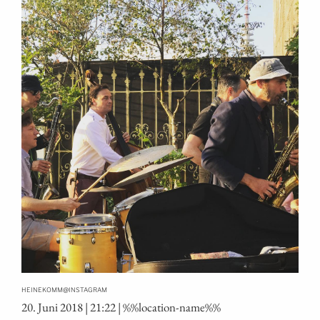
@
HEINEKOMM
INSTAGRAM
20. Juni 2018 | 21:22 | %%loca­ti­on-name%%