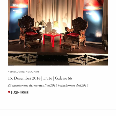
@
HEINEKOMM
INSTAGRAM
15. Dezem­ber 2016 | 17:16 | Gale­rie 66
## sasasta­ni­sic dernordenliest2016 hei­ne­komm dnl2016
♥
[igp-likes]