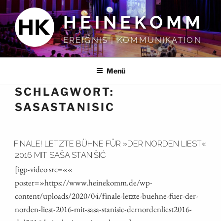
Zum
HEINEKOMM
Inhalt
springen
EREIGNIS | KOMMUNIKATION
Menü
SCHLAGWORT:
SASASTANISIC
FINALE! LETZTE BÜHNE FÜR »DER NORDEN LIEST«
2016 MIT SAŠA STANIŠIĆ
[igp-video src=««
poster=»https://www.heinekomm.de/wp-
content/uploads/2020/04/finale-letzte-buehne-fuer-der-
norden-liest-2016-mit-sasa-stanisic-dernordenliest2016-