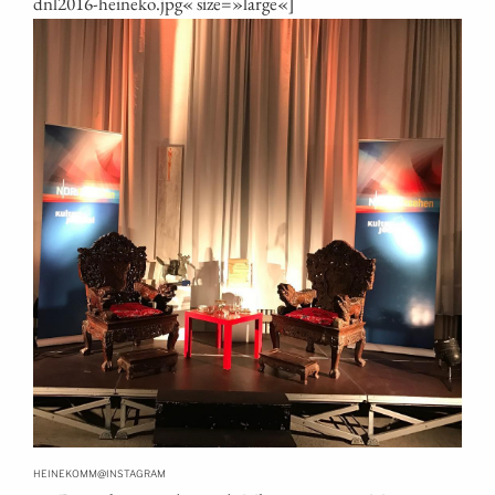
dnl2016-heineko.jpg« size=»large«]
@
HEINEKOMM
INSTAGRAM