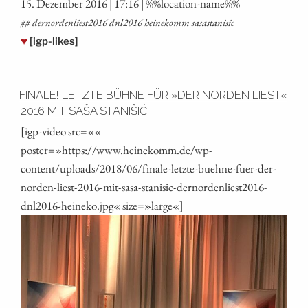
15. Dezem­ber 2016 | 17:16 | %%loca­ti­on-name%%
## dernordenliest2016 dnl2016 hei­ne­komm sasastanisic
♥
[igp-likes]
FINALE! LETZTE BÜHNE FÜR »DER NORDEN LIEST«
2016 MIT SAŠA STANIŠIĆ
[igp-video src=««
poster=»https://www.heinekomm.de/wp-
content/uploads/2018/06/finale-letzte-buehne-fuer-der-
norden-liest-2016-mit-sasa-stanisic-dernordenliest2016-
dnl2016-heineko.jpg« size=»large«]