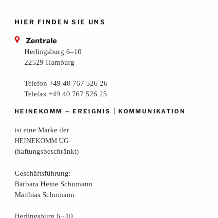
HIER FINDEN SIE UNS
Zentrale
Herlingsburg 6–10
22529 Hamburg
Telefon +49 40 767 526 26
Telefax +49 40 767 526 25
–
|
HEINEKOMM
EREIGNIS
KOMMUNIKATION
ist eine Mar­ke der
HEINEKOMM
UG
(haf­tungs­be­schränkt)
Geschäfts­füh­rung:
Bar­ba­ra Hei­ne Schumann
Mat­thi­as Schumann
Her­lings­burg 6 – 10