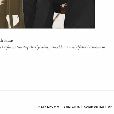
sch Haus
for­ma­ti­ons­tag char­ly­h­üb­ner jenisch­haus michel­fa­ber heinekomm
–
|
HEINEKOMM
EREIGNIS
KOMMUNIKATION