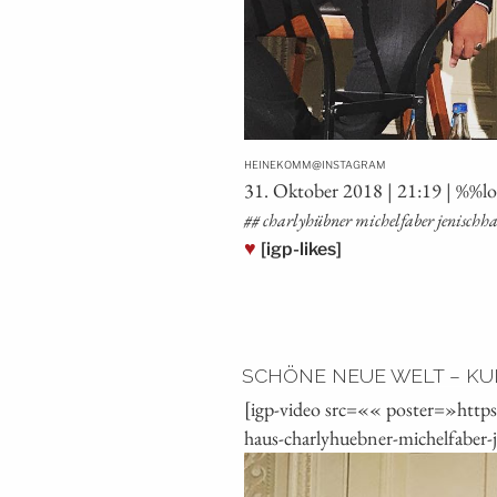
@
HEINEKOMM
INSTAGRAM
31. Okto­ber 2018 | 21:19 | %%l
## char­ly­h­üb­ner michel­fa­ber jenis
♥
[igp-likes]
SCHÖNE NEUE WELT – KU
[igp-video src=«« poster=»http
haus-charlyhuebner-michelfaber-