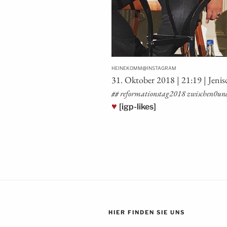
@
HEINEKOMM
INSTAGRAM
31. Okto­ber 2018 | 21:19 | Jeni
## reformationstag2018 zwischen0und1 re
♥
[igp-likes]
HIER FINDEN SIE UNS