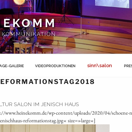
NEKOMM
 | KOMMUNIKATION
sinn\salon
AGE-GALERIE
VIDEOPRODUKTIONEN
PRE
EFORMATIONSTAG2018
LTUR SALON IM JENISCH HAUS
s://www.heinekomm.de/wp-content/uploads/2020/04/schoene-neu
jenischhaus-reformationstag.jpg« size=»large«]