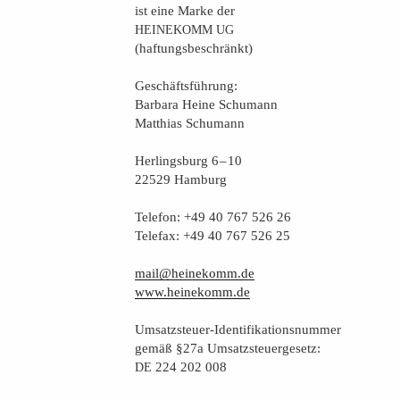
ist eine Mar­ke der
HEINEKOMM
UG
(haf­tungs­be­schränkt)
Geschäfts­füh­rung:
Bar­ba­ra Hei­ne Schumann
Mat­thi­as Schumann
Her­lings­burg 6 – 10
22529 Hamburg
Tele­fon: +49 40 767 526 26
Tele­fax: +49 40 767 526 25
mail@heinekomm.de
www.heinekomm.de
Umsatz­steu­er-Iden­ti­fi­ka­ti­ons­num­mer
gemäß §27a Umsatzsteuergesetz:
224 202 008
DE