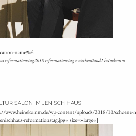
oca­ti­on-name%%
ch­haus reformationstag2018 refor­ma­ti­ons­tag zwischen0und1 heinekomm
LTUR SALON IM JENISCH HAUS
s://www.heinekomm.de/wp-content/uploads/2018/10/schoene-neu
jenischhaus-reformationstag.jpg« size=»large«]