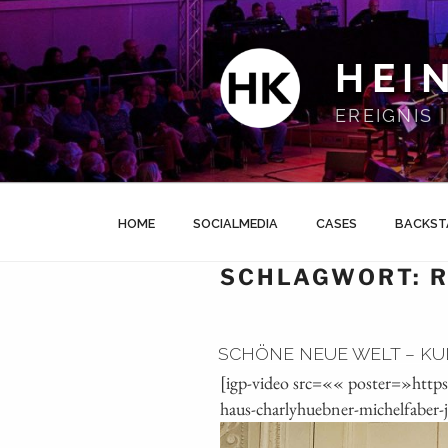
Zum
Inhalt
springen
HEI
EREIGNIS
HOME
SOCIALMEDIA
CASES
BACKST
SCHLAGWORT:
R
SCHÖNE NEUE WELT – KU
[igp-video src=«« poster=»http
haus-charlyhuebner-michelfaber-