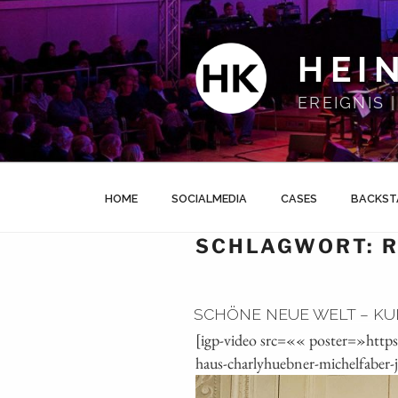
Zum
Inhalt
springen
HEI
EREIGNIS
HOME
SOCIALMEDIA
CASES
BACKST
SCHLAGWORT:
SCHÖNE NEUE WELT – KU
[igp-video src=«« poster=»http
haus-charlyhuebner-michelfaber-