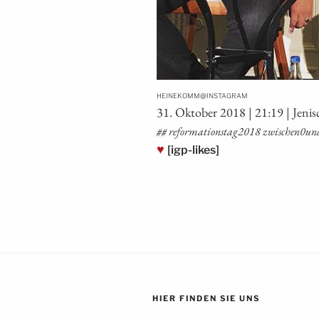
@
HEINEKOMM
INSTAGRAM
31. Okto­ber 2018 | 21:19 | Jeni
## reformationstag2018 zwischen0und1 re
♥
[igp-likes]
HIER FINDEN SIE UNS