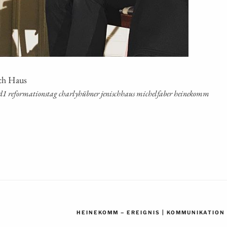
sch Haus
for­ma­ti­ons­tag char­ly­h­üb­ner jenisch­haus michel­fa­ber heinekomm
–
|
HEINEKOMM
EREIGNIS
KOMMUNIKATION