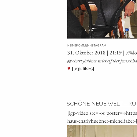
@
HEINEKOMM
INSTAGRAM
31. Okto­ber 2018 | 21:19 | %%l
## char­ly­h­üb­ner michel­fa­ber jenis
♥
[igp-likes]
SCHÖNE NEUE WELT – KU
[igp-video src=«« poster=»http
haus-charlyhuebner-michelfaber-