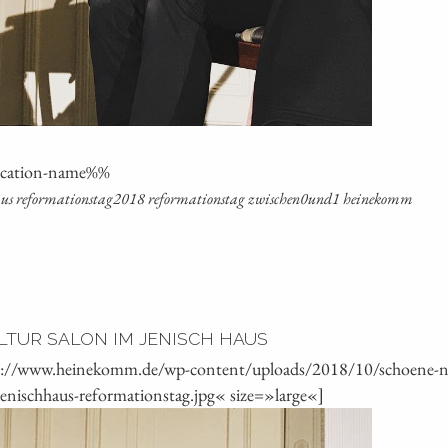
oca­ti­on-name%%
ch­haus reformationstag2018 refor­ma­ti­ons­tag zwischen0und1 heinekomm
LTUR SALON IM JENISCH HAUS
s://www.heinekomm.de/wp-content/uploads/2018/10/schoene-neu
jenischhaus-reformationstag.jpg« size=»large«]