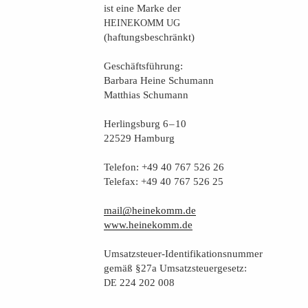
ist eine Mar­ke der
HEINEKOMM
UG
(haf­tungs­be­schränkt)
Geschäfts­füh­rung:
Bar­ba­ra Hei­ne Schumann
Mat­thi­as Schumann
Her­lings­burg 6 – 10
22529 Hamburg
Tele­fon: +49 40 767 526 26
Tele­fax: +49 40 767 526 25
mail@heinekomm.de
www.heinekomm.de
Umsatz­steu­er-Iden­ti­fi­ka­ti­ons­num­mer
gemäß §27a Umsatzsteuergesetz:
224 202 008
DE