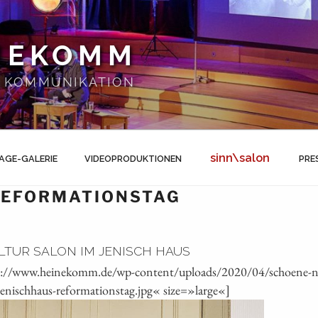
NEKOMM
 | KOMMUNIKATION
sinn\salon
AGE-GALERIE
VIDEOPRODUKTIONEN
PRE
REFORMATIONSTAG
LTUR SALON IM JENISCH HAUS
s://www.heinekomm.de/wp-content/uploads/2020/04/schoene-neu
jenischhaus-reformationstag.jpg« size=»large«]