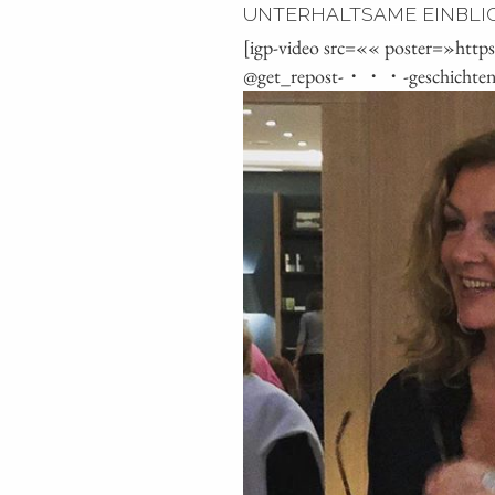
UNTERHALTSAME EINBLICKE
[igp-video src=«« poster=»htt
@get_repost-・・・-geschichten-am