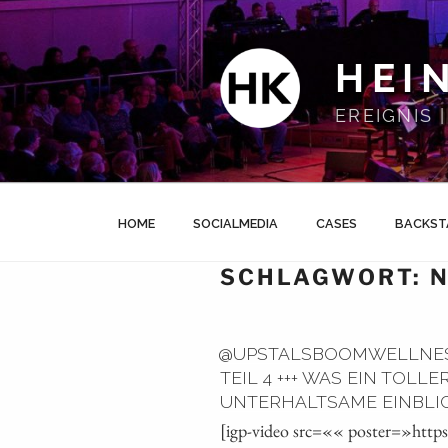
Zum
Inhalt
springen
HEI
EREIGNIS
HOME
SOCIALMEDIA
CASES
BACKST
SCHLAGWORT:
N
@UPSTALSBOOMWELLNESS
TEIL 4 +++ WAS EIN TOLL
UNTERHALTSAME EINBLICKE
[igp-video src=«« poster=»htt