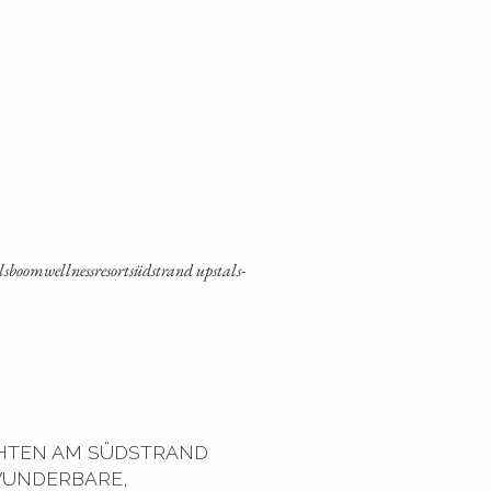
­boom­well­ness­re­sort­süd­strand ups­tals­
HTEN AM SÜDSTRAND
 WUNDERBARE,