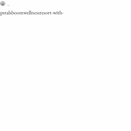
 .…
stalsboomwellnessresort-with-