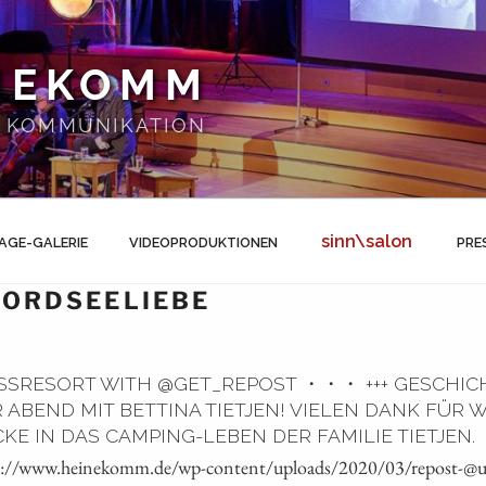
NEKOMM
 | KOMMUNIKATION
sinn\salon
AGE-GALERIE
VIDEOPRODUKTIONEN
PRE
ORDSEELIEBE
RESORT WITH @GET_REPOST ・・・ +++ GESCHIC
ER ABEND MIT BETTINA TIETJEN! VIELEN DANK FÜR
 IN DAS CAMPING-LEBEN DER FAMILIE TIETJEN. ️ 
ps://www.heinekomm.de/wp-content/uploads/2020/03/repost-@up