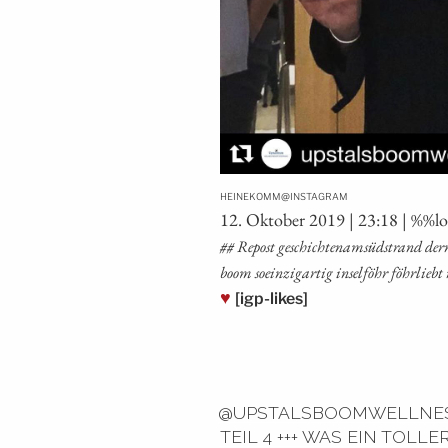
@
HEINEKOMM
INSTAGRAM
12. Okto­ber 2019 | 23:18 | %%l
## Repost geschich­tenam­süd­strand dern­or
boom soein­zig­ar­tig insel­föhr föhr­lieb
♥
[igp-likes]
@UPSTALSBOOMWELLNESS
TEIL 4 +++ WAS EIN TOLL