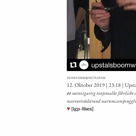
@
HEINEKOMM
INSTAGRAM
12. Okto­ber 2019 | 23:18 | Ups­
## soein­zig­ar­tig tiet­jen­talkt föhr­lieb
ness­re­sort­süd­strand war­um­cam­ping­g
♥
[igp-likes]