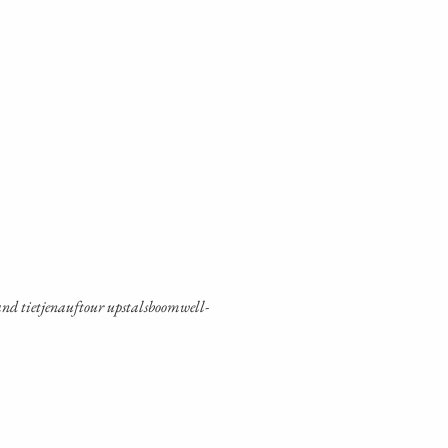
nd tiet­je­na­uf­tour ups­tals­boom­well­