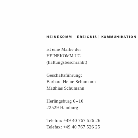
–
|
HEINEKOMM
EREIGNIS
KOMMUNIKATION
ist eine Mar­ke der
HEINEKOMM
UG
(haf­tungs­be­schränkt)
Geschäfts­füh­rung:
Bar­ba­ra Hei­ne Schumann
Mat­thi­as Schumann
Her­lings­burg 6 – 10
22529 Hamburg
Tele­fon: +49 40 767 526 26
Tele­fax: +49 40 767 526 25