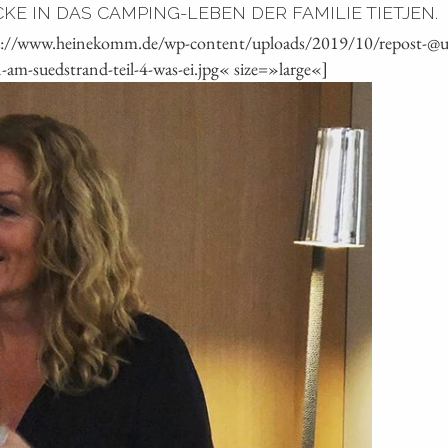
 IN DAS CAMPING-LEBEN DER FAMILIE TIETJEN. ️ 
ps://www.heinekomm.de/wp-content/uploads/2019/10/repost-@up
-suedstrand-teil-4-was-ei.jpg« size=»large«]