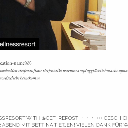
oca­ti­on-name%%
­den­liest tiet­je­na­uf­tour tiet­jen­talkt war­um­cam­ping­glück­lich­macht ups­tals
t nord­see­lie­be heinekomm
RESORT WITH @GET_REPOST ・・・ +++ GESCHIC
ER ABEND MIT BETTINA TIETJEN! VIELEN DANK FÜR