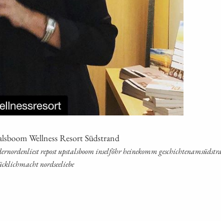
tals­boom Well­ness Resort Südstrand
t dern­or­den­liest repost ups­tals­boom insel­föhr hei­ne­komm geschich­tenam­süd­stra
lück­lich­macht nordseeliebe