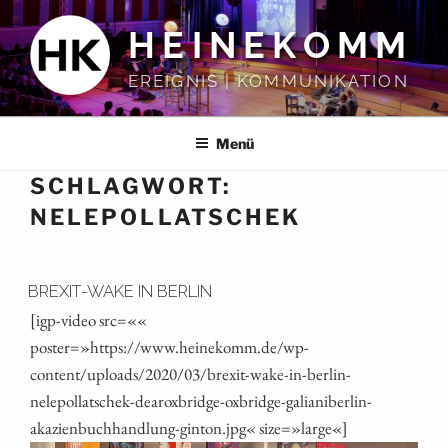
Zum
HEINEKOMM
Inhalt
springen
EREIGNIS | KOMMUNIKATION
Menü
SCHLAGWORT:
NELEPOLLATSCHEK
BREXIT-WAKE IN BERLIN
[igp-video src=««
poster=»https://www.heinekomm.de/wp-
content/uploads/2020/03/brexit-wake-in-berlin-
nelepollatschek-dearoxbridge-oxbridge-galianiberlin-
akazienbuchhandlung-ginton.jpg« size=»large«]