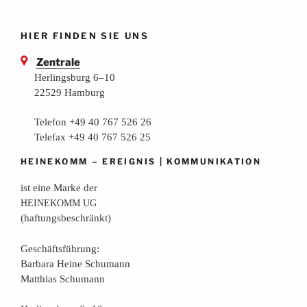
HIER FINDEN SIE UNS
Zentrale
Herlingsburg 6–10
22529 Hamburg
Telefon +49 40 767 526 26
Telefax +49 40 767 526 25
–
|
HEINEKOMM
EREIGNIS
KOMMUNIKATION
ist eine Mar­ke der
HEINEKOMM
UG
(haf­tungs­be­schränkt)
Geschäfts­füh­rung:
Bar­ba­ra Hei­ne Schumann
Mat­thi­as Schumann