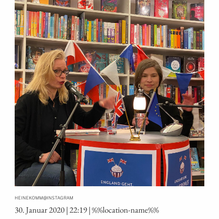
@
HEINEKOMM
INSTAGRAM
30. Janu­ar 2020 | 22:19 | %%loca­ti­on-name%%