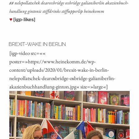
## nele­pol­lat­schek dearox­bridge oxbridge galia­ni­ber­lin aka­zi­en­buch­
hand­lung gin­to­nic stiff­drinks stif­fup­per­lip heinekomm
♥
[igp-likes]
BREXIT-WAKE IN BERLIN
[igp-video src=««
poster=»https://www.heinekomm.de/wp-
content/uploads/2020/01/brexit-wake-in-berlin-
nelepollatschek-dearoxbridge-oxbridge-galianiberlin-
akazienbuchhandlung-ginton.jpg« size=»large«]