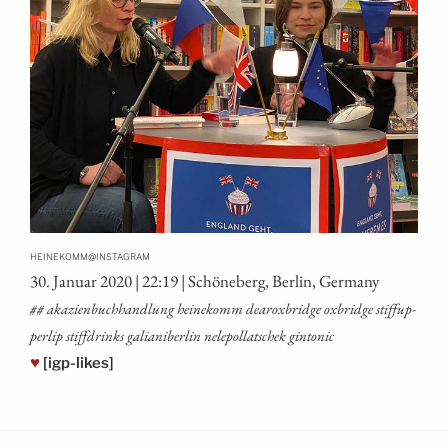
@
HEINEKOMM
INSTAGRAM
30. Janu­ar 2020 | 22:19 | Schö­ne­berg, Ber­lin, Germany
## aka­zi­en­buch­hand­lung hei­ne­komm dearox­bridge oxbridge stif­fup­
per­lip stiff­drinks galia­ni­ber­lin nele­pol­lat­schek gintonic
♥
[igp-likes]