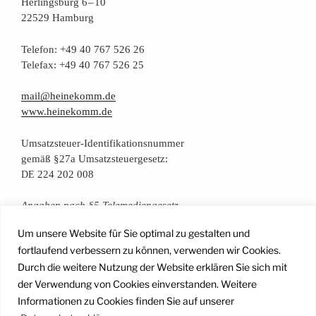
Her­lings­burg 6 – 10
22529 Hamburg
Tele­fon: +49 40 767 526 26
Tele­fax: +49 40 767 526 25
mail@heinekomm.de
www.heinekomm.de
Umsatz­steu­er-Iden­ti­fi­ka­ti­ons­num­mer
gemäß §27a Umsatzsteuergesetz:
224 202 008
DE
Anga­ben nach §5 Telemediengesetz
Um unsere Website für Sie optimal zu gestalten und
Daten­schutz­er­klä­rung
fortlaufend verbessern zu können, verwenden wir Cookies.
Durch die weitere Nutzung der Website erklären Sie sich mit
der Verwendung von Cookies einverstanden. Weitere
Facebook
Instagram
YouTube
Mail
Informationen zu Cookies finden Sie auf unserer