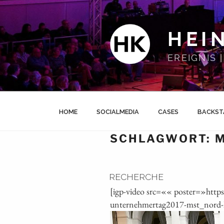
Zum
Inhalt
springen
HEI
EREIGNIS
HOME
SOCIALMEDIA
CASES
BACKST
SCHLAGWORT:
RECHERCHE
[igp-video src=«« poster=»htt
unternehmertag2017-mst_nord-