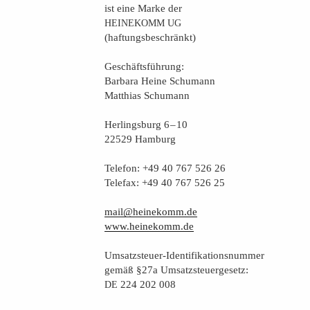
ist eine Mar­ke der
HEINEKOMM
UG
(haf­tungs­be­schränkt)
Geschäfts­füh­rung:
Bar­ba­ra Hei­ne Schumann
Mat­thi­as Schumann
Her­lings­burg 6 – 10
22529 Hamburg
Tele­fon: +49 40 767 526 26
Tele­fax: +49 40 767 526 25
mail@heinekomm.de
www.heinekomm.de
Umsatz­steu­er-Iden­ti­fi­ka­ti­ons­num­mer
gemäß §27a Umsatzsteuergesetz:
224 202 008
DE