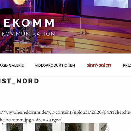
NEKOMM
 | KOMMUNIKATION
sinn\salon
AGE-GALERIE
VIDEOPRODUKTIONEN
PRE
MST_NORD
ps://www.heinekomm.de/wp-content/uploads/2020/04/recherch
heinekomm.jpg« size=»large«]