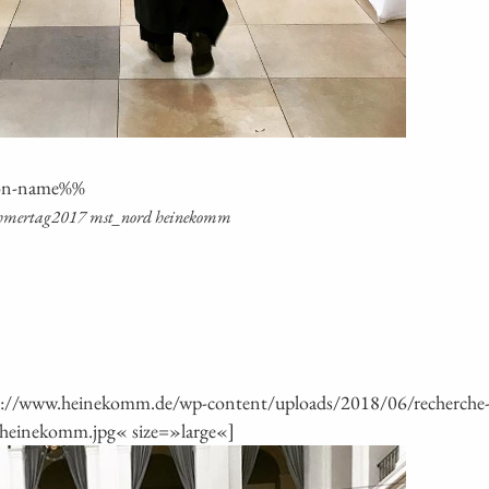
i­on-name%%
nehmertag2017 mst_nord heinekomm
ps://www.heinekomm.de/wp-content/uploads/2018/06/recherch
heinekomm.jpg« size=»large«]