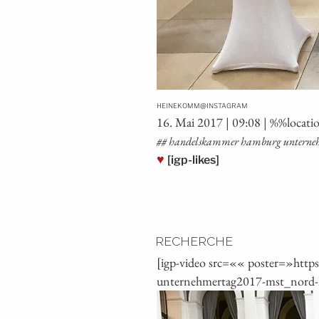
@
HEINEKOMM
INSTAGRAM
16. Mai 2017 | 09:08 | %%loca­t
## han­dels­kam­mer ham­burg unter
♥
[igp-likes]
RECHERCHE
[igp-video src=«« poster=»htt
unternehmertag2017-mst_nord-