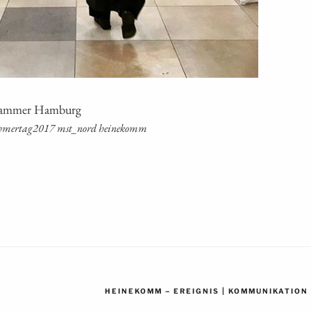
­kam­mer Hamburg
nehmertag2017 mst_nord heinekomm
–
|
HEINEKOMM
EREIGNIS
KOMMUNIKATION