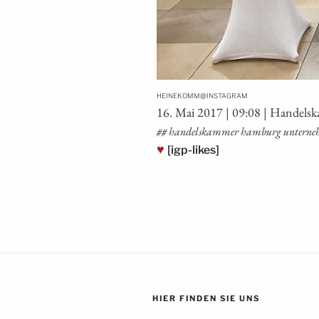
@
HEINEKOMM
INSTAGRAM
16. Mai 2017 | 09:08 | Han­dels
## han­dels­kam­mer ham­burg unter
♥
[igp-likes]
HIER FINDEN SIE UNS