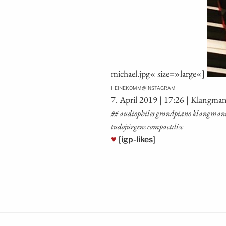
michael.jpg« size=»large«]
@
HEINEKOMM
INSTAGRAM
7. April 2019 | 17:26 | Klangma
## audio­phi­les grand­pia­no klang­ma­nu­f
tu­do­jür­gens compactdisc
♥
[igp-likes]