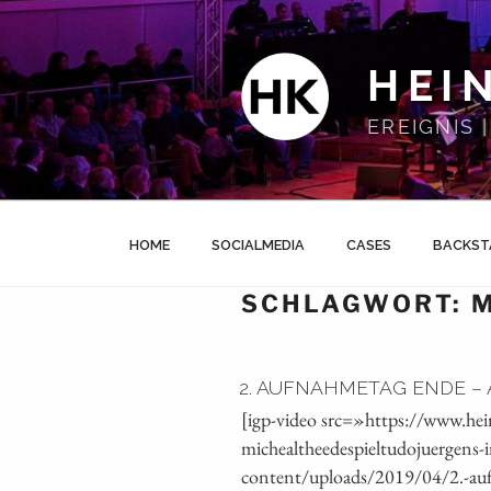
Zum
Inhalt
springen
HEI
EREIGNIS
HOME
SOCIALMEDIA
CASES
BACKST
SCHLAGWORT:
M
2. AUFNAHMETAG ENDE – 
[igp-video src=»https://www.h
michealtheedespieltudojuergens
content/uploads/2019/04/2.-aufn