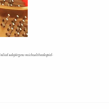
­lied udo­jür­gens miche­al­thee­de­spiel­