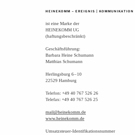
–
|
HEINEKOMM
EREIGNIS
KOMMUNIKATION
ist eine Mar­ke der
HEINEKOMM
UG
(haf­tungs­be­schränkt)
Geschäfts­füh­rung:
Bar­ba­ra Hei­ne Schumann
Mat­thi­as Schumann
Her­lings­burg 6 – 10
22529 Hamburg
Tele­fon: +49 40 767 526 26
Tele­fax: +49 40 767 526 25
mail@heinekomm.de
www.heinekomm.de
Umsatz­steu­er-Iden­ti­fi­ka­ti­ons­num­mer