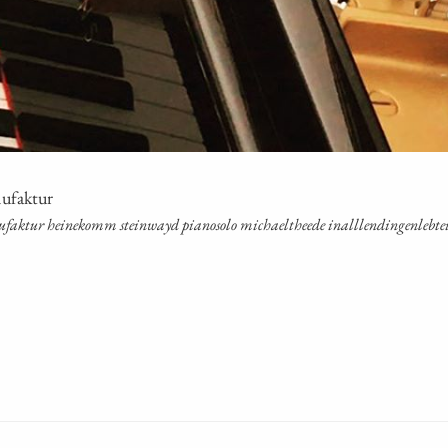
nufaktur
ak­tur hei­ne­komm stein­wayd pia­no­so­lo michael­thee­de inall­len­din­gen­leb­tein