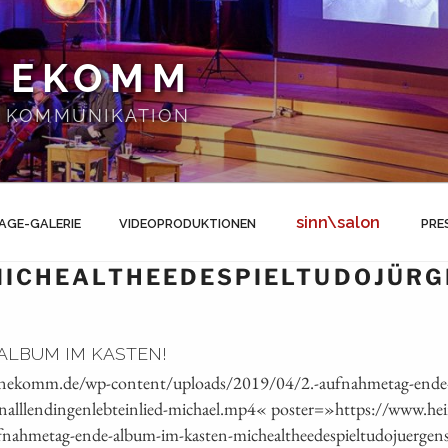
NEKOMM
 | KOMMUNIKATION
sinn\salon
AGE-GALERIE
VIDEOPRODUKTIONEN
PRE
ICHEALTHEEDESPIELTUDOJÜRG
ALBUM IM KASTEN!
einekomm.de/wp-content/uploads/2019/04/2.-aufnahmetag-ende
-inalllendingenlebteinlied-michael.mp4« poster=»https://www.
ahmetag-ende-album-im-kasten-michealtheedespieltudojuergens-i