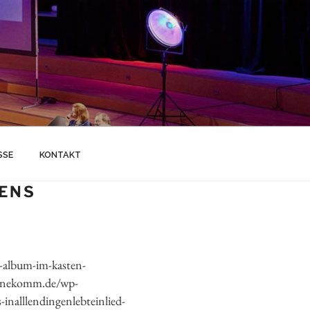
SSE
KONTAKT
ENS
-album-im-kasten-
heinekomm.de/wp-
nalllendingenlebteinlied-