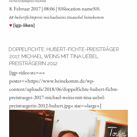
@
HEINEKOMM
INSTAGRAM
8. Febru­ar 2017 | 08:06 | %%loca­ti­on-name%%
## hubert­fich­te­preis michael­weins tinau­ebel heinekomm
♥
[igp-likes]
DOPPELFICHTE: HUBERT-FICHTE-PREISTRÄGER
2017, MICHAEL WEINS MIT TINA UEBEL,
PREISTRÄGERIN 2012
[igp-video src=««
poster=»https://www.heinekomm.de/wp-
content/uploads/2018/06/doppelfichte-hubert-fichte-
preistraeger-2017-michael-weins-mit-tina-uebel-
preistraegerin-2012-hubert.jpg« size=»large«]