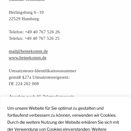
Her­lings­burg 6 – 10
22529 Hamburg
Tele­fon: +49 40 767 526 26
Tele­fax: +49 40 767 526 25
mail@heinekomm.de
www.heinekomm.de
Umsatz­steu­er-Iden­ti­fi­ka­ti­ons­num­mer
gemäß §27a Umsatzsteuergesetz:
224 202 008
DE
Anga­ben nach §5 Telemediengesetz
Um unsere Website für Sie optimal zu gestalten und
Daten­schutz­er­klä­rung
fortlaufend verbessern zu können, verwenden wir Cookies.
Durch die weitere Nutzung der Website erklären Sie sich mit
der Verwendung von Cookies einverstanden. Weitere