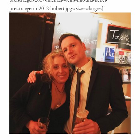
preistraegerin-2012-hubert.jpg« size=»large«]