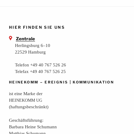
HIER FINDEN SIE UNS
Zentrale
Herlingsburg 6–10
22529 Hamburg
Telefon +49 40 767 526 26
Telefax +49 40 767 526 25
–
|
HEINEKOMM
EREIGNIS
KOMMUNIKATION
ist eine Mar­ke der
HEINEKOMM
UG
(haf­tungs­be­schränkt)
Geschäfts­füh­rung:
Bar­ba­ra Hei­ne Schumann
Mat­thi­as Schumann