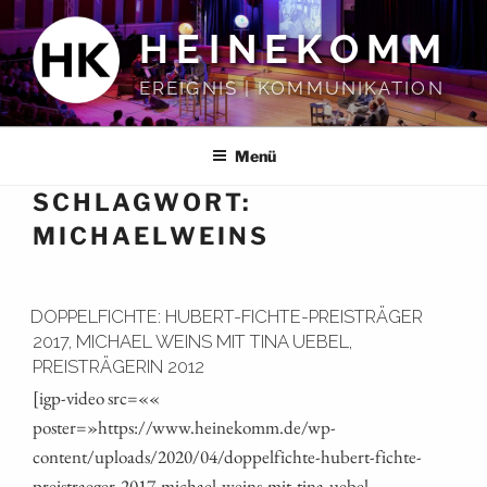
Zum
HEINEKOMM
Inhalt
springen
EREIGNIS | KOMMUNIKATION
Menü
SCHLAGWORT:
MICHAELWEINS
DOPPELFICHTE: HUBERT-FICHTE-PREISTRÄGER
2017, MICHAEL WEINS MIT TINA UEBEL,
PREISTRÄGERIN 2012
[igp-video src=««
poster=»https://www.heinekomm.de/wp-
content/uploads/2020/04/doppelfichte-hubert-fichte-
preistraeger-2017-michael-weins-mit-tina-uebel-