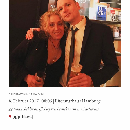
@
HEINEKOMM
INSTAGRAM
8. Febru­ar 2017 | 08:06 | Lite­ra­tur­haus Hamburg
## tinau­ebel hubert­fich­te­preis hei­ne­komm michaelweins
♥
[igp-likes]