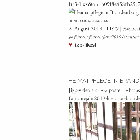
frt3‑1.xx
oh=b09f8e458fb25a
&
@
HEINEKOMM
INSTAGRAM
2. August 2019 | 11:29 | %%loca
## fon­ta­ne fontanejahr2019 lite­ra­tu
♥
[igp-likes]
HEIMATPFLEGE IN BRAN
[igp-video src=«« poster=»htt
fontanejahr2019-literatur-brand