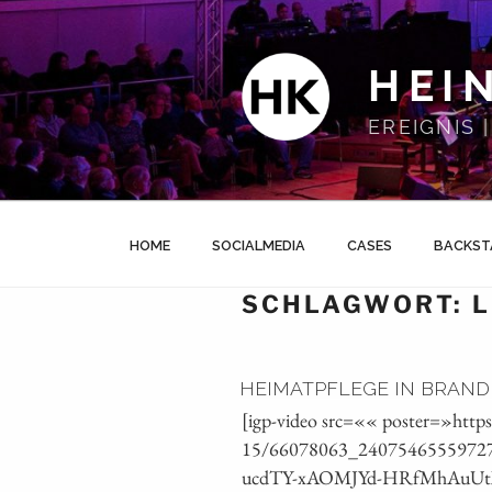
Zum
Inhalt
springen
HEI
EREIGNIS
HOME
SOCIALMEDIA
CASES
BACKST
SCHLAGWORT:
L
HEIMATPFLEGE IN BRAN
[igp-video src=«« poster=»https
15/66078063_24075465559727
ucdTY-xAOMJYd-HRfMhAuUtXe