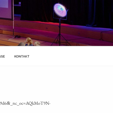
SSE
KONTAKT
e9d6
_nc_oc=AQkMoT9N-
&