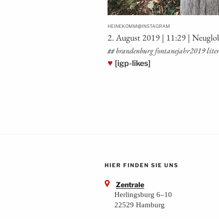
@
HEINEKOMM
INSTAGRAM
2. August 2019 | 11:29 | Neu­glo
## bran­den­burg fontanejahr2019 lite­r
♥
[igp-likes]
HIER FINDEN SIE UNS
Zentrale
Herlingsburg 6–10
22529 Hamburg