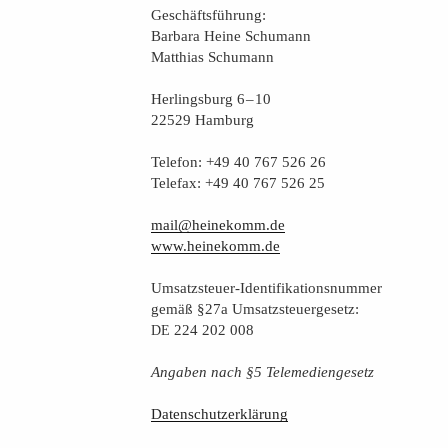
Geschäfts­füh­rung:
Bar­ba­ra Hei­ne Schumann
Mat­thi­as Schumann
Her­lings­burg 6 – 10
22529 Hamburg
Tele­fon: +49 40 767 526 26
Tele­fax: +49 40 767 526 25
mail@heinekomm.de
www.heinekomm.de
Umsatz­steu­er-Iden­ti­fi­ka­ti­ons­num­mer
gemäß §27a Umsatzsteuergesetz:
224 202 008
DE
Anga­ben nach §5 Telemediengesetz
Daten­schutz­er­klä­rung