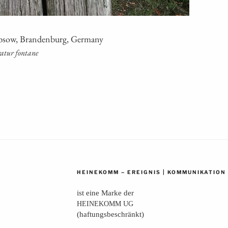
b­sow, Bran­den­burg, Germany
a­tur fontane
–
|
HEINEKOMM
EREIGNIS
KOMMUNIKATION
ist eine Mar­ke der
HEINEKOMM
UG
(haf­tungs­be­schränkt)