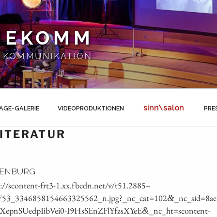
NEKOMM
 | KOMMUNIKATION
sinn\salon
AGE-GALERIE
VIDEOPRODUKTIONEN
PRE
ITERATUR
DENBURG
://scontent-frt3‑1.xx.fbcdn.net/v/t51.2885 –
53_3346858154663325562_n.jpg?_nc_cat=102
_nc_sid=8a
&
pnSUedpIibVei0-I9HsSEnZFlYfzsXYeE
_nc_ht=scontent-
&