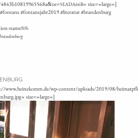
74843b10819965568a
oe=
« size=»large«]
&
5EADA66B
­ti­on-name%%
r brandenburg
DENBURG
ps://www.heinekomm.de/wp-content/uploads/2019/08/heimatpfle
enburg.jpg« size=»large«]