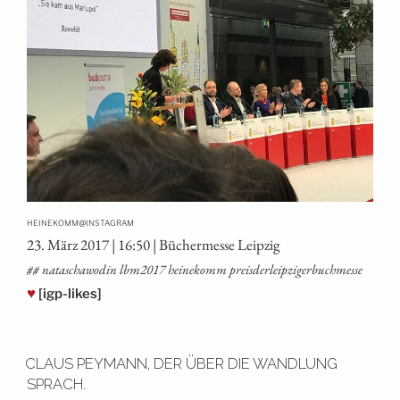
@
HEINEKOMM
INSTAGRAM
23. März 2017 | 16:50 | Bücher­mes­se Leipzig
## nata­scha­wo­din lbm2017 hei­ne­komm preisderleipzigerbuchmesse
♥
[igp-likes]
CLAUS PEYMANN, DER ÜBER DIE WANDLUNG
SPRACH.