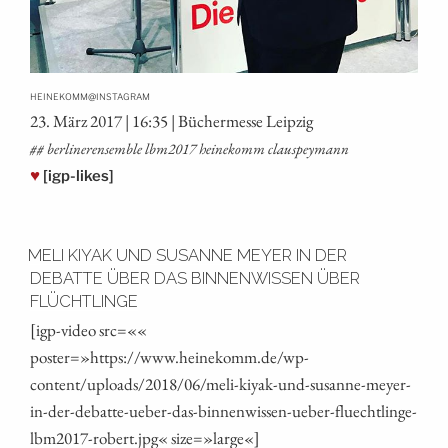
@
HEINEKOMM
INSTAGRAM
23. März 2017 | 16:35 | Bücher­mes­se Leipzig
## ber­li­ner­en­sem­ble lbm2017 hei­ne­komm clauspeymann
♥
[igp-likes]
MELI KIYAK UND SUSANNE MEYER IN DER
DEBATTE ÜBER DAS BINNENWISSEN ÜBER
FLÜCHTLINGE
[igp-video src=««
poster=»https://www.heinekomm.de/wp-
content/uploads/2018/06/meli-kiyak-und-susanne-meyer-
in-der-debatte-ueber-das-binnenwissen-ueber-fluechtlinge-
lbm2017-robert.jpg« size=»large«]