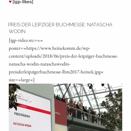
♥
[igp-likes]
PREIS DER LEIPZIGER BUCHMESSE: NATASCHA
WODIN
[igp-video src=««
poster=»https://www.heinekomm.de/wp-
content/uploads/2018/06/preis-der-leipziger-buchmesse-
natascha-wodin-nataschawodin-
preisderleipzigerbuchmesse-lbm2017-heinek.jpg«
size=»large«]