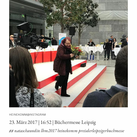
@
HEINEKOMM
INSTAGRAM
23. März 2017 | 16:52 | Bücher­mes­se Leipzig
## nata­scha­wo­din lbm2017 hei­ne­komm preisderleipzigerbuchmesse