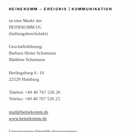
–
|
HEINEKOMM
EREIGNIS
KOMMUNIKATION
ist eine Mar­ke der
HEINEKOMM
UG
(haf­tungs­be­schränkt)
Geschäfts­füh­rung:
Bar­ba­ra Hei­ne Schumann
Mat­thi­as Schumann
Her­lings­burg 6 – 10
22529 Hamburg
Tele­fon: +49 40 767 526 26
Tele­fax: +49 40 767 526 25
mail@heinekomm.de
www.heinekomm.de
Umsatz­steu­er-Iden­ti­fi­ka­ti­ons­num­mer