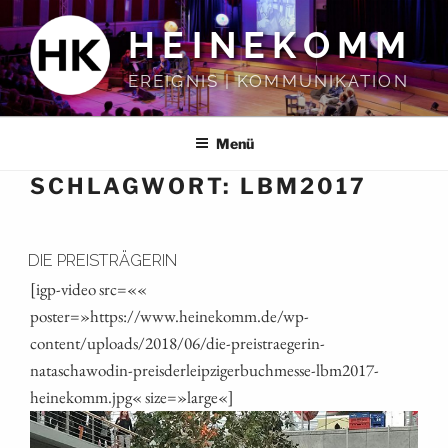
Zum
HEINEKOMM
Inhalt
springen
EREIGNIS | KOMMUNIKATION
Menü
SCHLAGWORT:
LBM2017
DIE PREISTRÄGERIN
[igp-video src=««
poster=»https://www.heinekomm.de/wp-
content/uploads/2018/06/die-preistraegerin-
nataschawodin-preisderleipzigerbuchmesse-lbm2017-
heinekomm.jpg« size=»large«]