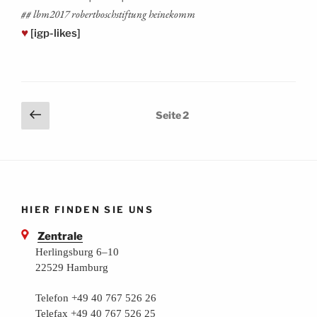
## lbm2017 robert­bosch­stif­tung heinekomm
♥
[igp-likes]
Seitennummerierung
Vorherige
Seite
2
Seite
der
Beiträge
HIER FINDEN SIE UNS
Zentrale
Herlingsburg 6–10
22529 Hamburg
Telefon +49 40 767 526 26
Telefax +49 40 767 526 25