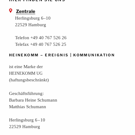
Zentrale
Herlingsburg 6–10
22529 Hamburg
Telefon +49 40 767 526 26
Telefax +49 40 767 526 25
–
|
HEINEKOMM
EREIGNIS
KOMMUNIKATION
ist eine Mar­ke der
HEINEKOMM
UG
(haf­tungs­be­schränkt)
Geschäfts­füh­rung:
Bar­ba­ra Hei­ne Schumann
Mat­thi­as Schumann
Her­lings­burg 6 – 10
22529 Hamburg