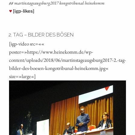
## martinstageaugsburg2017 kon­go­tri­bu­nal heinekomm
♥
[igp-likes]
2. TAG – BILDER DES BÖSEN
[igp-video src=««
poster=»https://www.heinekomm.de/wp-
content/uploads/2018/06/martinstageaugsburg2017‑2.-tag-
bilder-des-boesen-kongotribunal-heinekomm.jpg«
size=»large«]