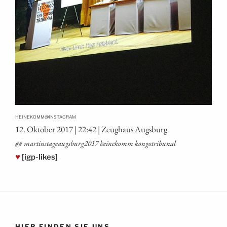
@
HEINEKOMM
INSTAGRAM
12. Okto­ber 2017 | 22:42 | Zeug­haus Augsburg
## martinstageaugsburg2017 hei­ne­komm kongotribunal
♥
[igp-likes]
HIER FINDEN SIE UNS