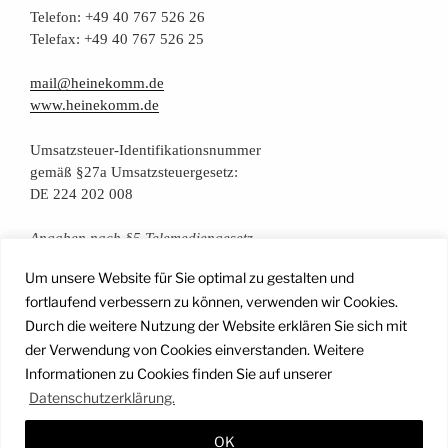
Tele­fon: +49 40 767 526 26
Tele­fax: +49 40 767 526 25
mail@heinekomm.de
www.heinekomm.de
Umsatz­steu­er-Iden­ti­fi­ka­ti­ons­num­mer
gemäß §27a Umsatzsteuergesetz:
224 202 008
DE
Anga­ben nach §5 Telemediengesetz
Um unsere Website für Sie optimal zu gestalten und
Daten­schutz­er­klä­rung
fortlaufend verbessern zu können, verwenden wir Cookies.
Durch die weitere Nutzung der Website erklären Sie sich mit
der Verwendung von Cookies einverstanden. Weitere
Facebook
Instagram
YouTube
Mail
Informationen zu Cookies finden Sie auf unserer
Datenschutzerklärung.
OK