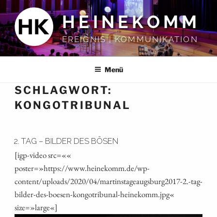
Zum
HEINEKOMM
Inhalt
springen
EREIGNIS | KOMMUNIKATION
Menü
SCHLAGWORT:
KONGOTRIBUNAL
2. TAG – BILDER DES BÖSEN
[igp-video src=««
poster=»https://www.heinekomm.de/wp-
content/uploads/2020/04/martinstageaugsburg2017‑2.-tag-
bilder-des-boesen-kongotribunal-heinekomm.jpg«
size=»large«]