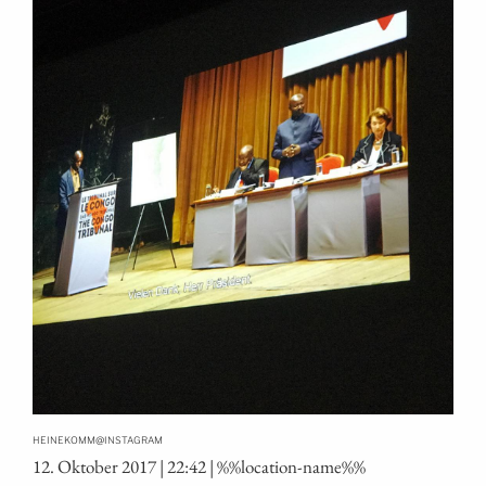
@
HEINEKOMM
INSTAGRAM
12. Okto­ber 2017 | 22:42 | %%loca­ti­on-name%%