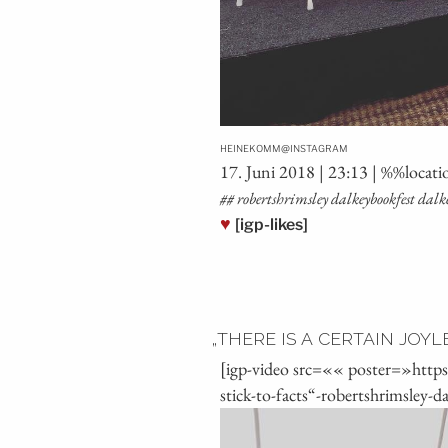
@
HEINEKOMM
INSTAGRAM
17. Juni 2018 | 23:13 | %%loca­
## robertshrims­ley dal­key­book­fest d
♥
[igp-likes]
„
THERE IS A CERTAIN JOYL
[igp-video src=«« poster=»http
stick-to-facts“-robertshrimsley-d