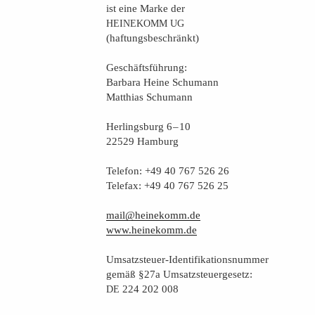
ist eine Mar­ke der
HEINEKOMM
UG
(haf­tungs­be­schränkt)
Geschäfts­füh­rung:
Bar­ba­ra Hei­ne Schumann
Mat­thi­as Schumann
Her­lings­burg 6 – 10
22529 Hamburg
Tele­fon: +49 40 767 526 26
Tele­fax: +49 40 767 526 25
mail@heinekomm.de
www.heinekomm.de
Umsatz­steu­er-Iden­ti­fi­ka­ti­ons­num­mer
gemäß §27a Umsatzsteuergesetz:
224 202 008
DE