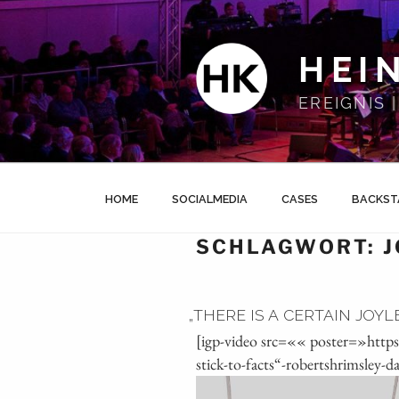
Zum
Inhalt
springen
HEI
EREIGNIS
HOME
SOCIALMEDIA
CASES
BACKST
SCHLAGWORT:
„
THERE IS A CERTAIN JOYL
[igp-video src=«« poster=»http
stick-to-facts“-robertshrimsley-d