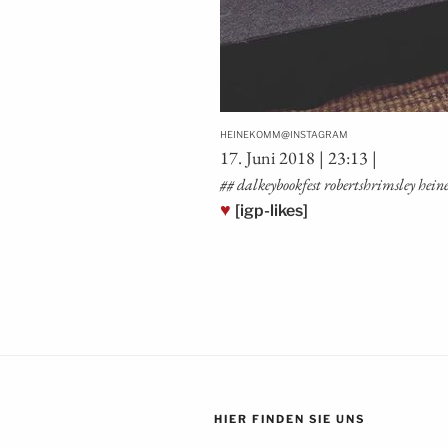
@
HEINEKOMM
INSTAGRAM
17. Juni 2018 | 23:13 |
## dal­key­book­fest robertshrims­ley h
♥
[igp-likes]
HIER FINDEN SIE UNS