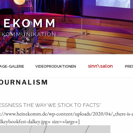
NEKOMM
 | KOMMUNIKATION
sinn\salon
AGE-GALERIE
VIDEOPRODUKTIONEN
PRE
JOURNALISM
ESSNESS THE WAY WE STICK TO FACTS“
s://www.heinekomm.de/wp-content/uploads/2020/04/„there-is-a-c
alkeybookfest-dalkey.jpg« size=»large«]