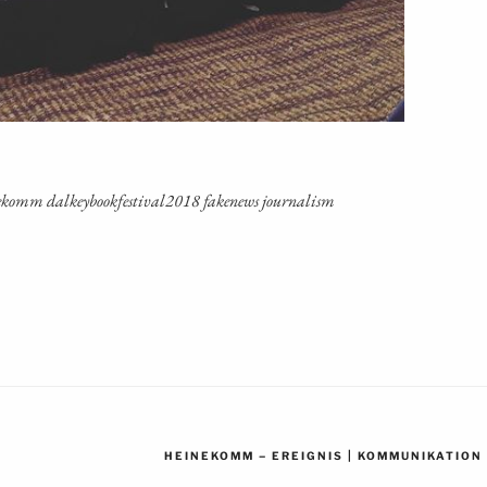
ei­ne­komm dalkeybookfestival2018 faken­ews journalism
–
|
HEINEKOMM
EREIGNIS
KOMMUNIKATION