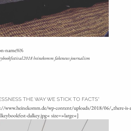
ti­on-name%%
alkeybookfestival2018 hei­ne­komm faken­ews journalism
ESSNESS THE WAY WE STICK TO FACTS“
s://www.heinekomm.de/wp-content/uploads/2018/06/„there-is-a-c
alkeybookfest-dalkey.jpg« size=»large«]