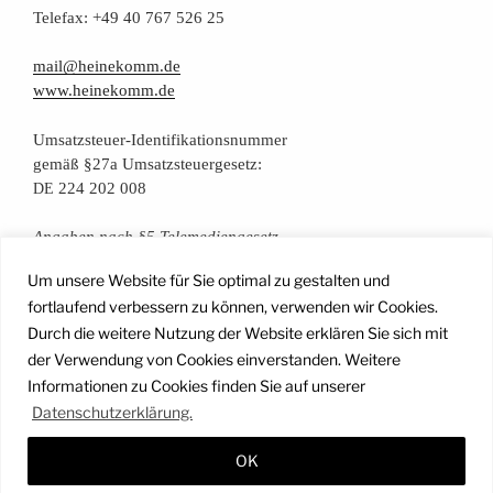
Tele­fax: +49 40 767 526 25
mail@heinekomm.de
www.heinekomm.de
Umsatz­steu­er-Iden­ti­fi­ka­ti­ons­num­mer
gemäß §27a Umsatzsteuergesetz:
224 202 008
DE
Anga­ben nach §5 Telemediengesetz
Um unsere Website für Sie optimal zu gestalten und
Daten­schutz­er­klä­rung
fortlaufend verbessern zu können, verwenden wir Cookies.
Durch die weitere Nutzung der Website erklären Sie sich mit
der Verwendung von Cookies einverstanden. Weitere
Facebook
Instagram
YouTube
Mail
Informationen zu Cookies finden Sie auf unserer
Datenschutzerklärung.
OK