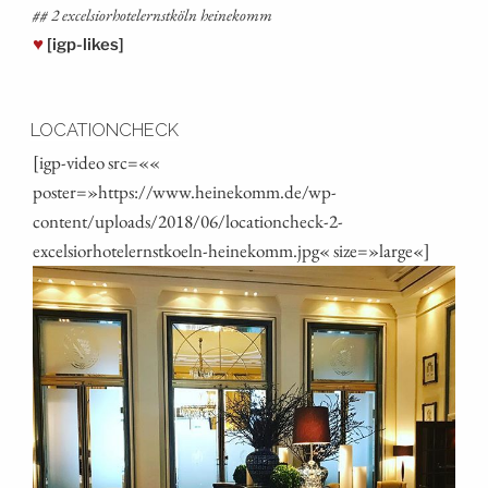
## 2 excel­sio­rho­tel­ernst­köln heinekomm
♥
[igp-likes]
LOCATIONCHECK
[igp-video src=««
poster=»https://www.heinekomm.de/wp-
content/uploads/2018/06/locationcheck-2-
excelsiorhotelernstkoeln-heinekomm.jpg« size=»large«]