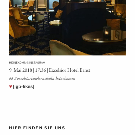
@
HEINEKOMM
INSTAGRAM
9. Mai 2018 | 17:36 | Excel­si­or Hotel Ernst
## 2 excel­sio­rho­tel­ernst­köln heinekomm
♥
[igp-likes]
HIER FINDEN SIE UNS