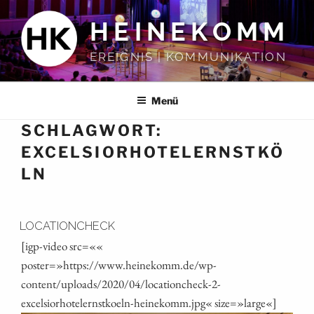
Zum
HEINEKOMM
Inhalt
springen
EREIGNIS | KOMMUNIKATION
Menü
SCHLAGWORT:
EXCELSIORHOTELERNSTKÖ
LN
LOCATIONCHECK
[igp-video src=««
poster=»https://www.heinekomm.de/wp-
content/uploads/2020/04/locationcheck-2-
excelsiorhotelernstkoeln-heinekomm.jpg« size=»large«]