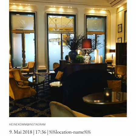
@
HEINEKOMM
INSTAGRAM
9. Mai 2018 | 17:36 | %%loca­ti­on-name%%