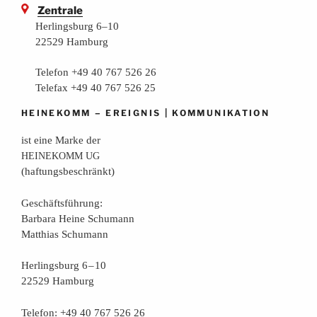
Zentrale
Herlingsburg 6–10
22529 Hamburg
Telefon +49 40 767 526 26
Telefax +49 40 767 526 25
–
|
HEINEKOMM
EREIGNIS
KOMMUNIKATION
ist eine Mar­ke der
HEINEKOMM
UG
(haf­tungs­be­schränkt)
Geschäfts­füh­rung:
Bar­ba­ra Hei­ne Schumann
Mat­thi­as Schumann
Her­lings­burg 6 – 10
22529 Hamburg
Tele­fon: +49 40 767 526 26