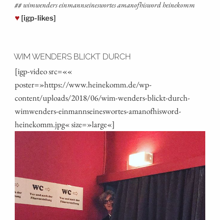
## wim­wen­ders ein­manns­eines­wor­tes ama­nof­his­word heinekomm
♥
[igp-likes]
WIM WENDERS BLICKT DURCH
[igp-video src=««
poster=»https://www.heinekomm.de/wp-
content/uploads/2018/06/wim-wenders-blickt-durch-
wimwenders-einmannseineswortes-amanofhisword-
heinekomm.jpg« size=»large«]