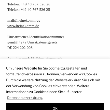
Tele­fon: +49 40 767 526 26
Tele­fax: +49 40 767 526 25
mail@heinekomm.de
www.heinekomm.de
Umsatz­steu­er-Iden­ti­fi­ka­ti­ons­num­mer
gemäß §27a Umsatzsteuergesetz:
224 202 008
DE
Anga­ben nach §5 Telemediengesetz
Um unsere Website für Sie optimal zu gestalten und
Daten­schutz­er­klä­rung
fortlaufend verbessern zu können, verwenden wir Cookies.
Durch die weitere Nutzung der Website erklären Sie sich mit
der Verwendung von Cookies einverstanden. Weitere
Facebook
Instagram
YouTube
Mail
Informationen zu Cookies finden Sie auf unserer
Datenschutzerklärung.
OK