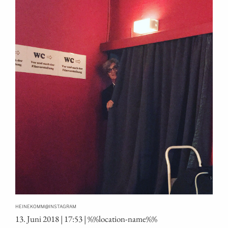
@
HEINEKOMM
INSTAGRAM
13. Juni 2018 | 17:53 | %%loca­ti­on-name%%