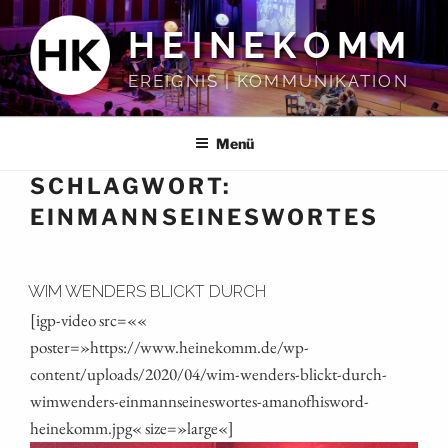
Zum
HEINEKOMM
Inhalt
springen
EREIGNIS | KOMMUNIKATION
Menü
SCHLAGWORT:
EINMANNSEINESWORTES
WIM WENDERS BLICKT DURCH
[igp-video src=««
poster=»https://www.heinekomm.de/wp-
content/uploads/2020/04/wim-wenders-blickt-durch-
wimwenders-einmannseineswortes-amanofhisword-
heinekomm.jpg« size=»large«]