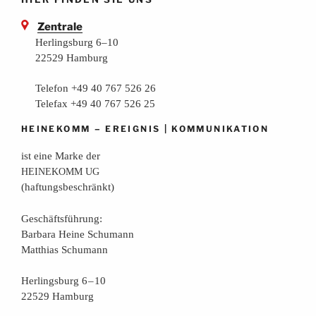
Zentrale
Herlingsburg 6–10
22529 Hamburg
Telefon +49 40 767 526 26
Telefax +49 40 767 526 25
–
|
HEINEKOMM
EREIGNIS
KOMMUNIKATION
ist eine Mar­ke der
HEINEKOMM
UG
(haf­tungs­be­schränkt)
Geschäfts­füh­rung:
Bar­ba­ra Hei­ne Schumann
Mat­thi­as Schumann
Her­lings­burg 6 – 10
22529 Hamburg