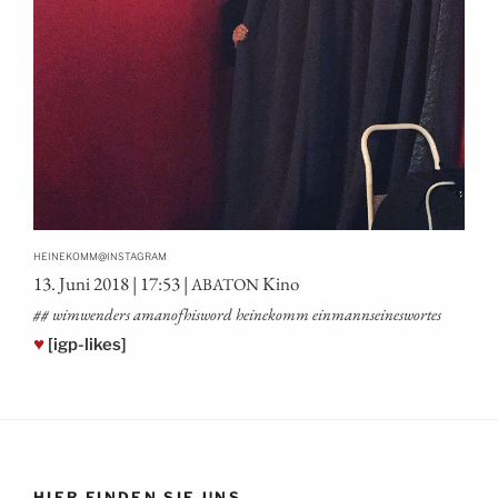
@
HEINEKOMM
INSTAGRAM
13. Juni 2018 | 17:53 |
Kino
ABATON
## wim­wen­ders ama­nof­his­word hei­ne­komm einmannseineswortes
♥
[igp-likes]
HIER FINDEN SIE UNS