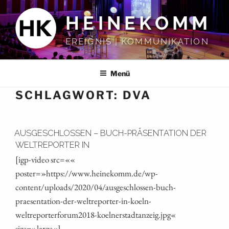
Zum
HEINEKOMM
Inhalt
springen
EREIGNIS | KOMMUNIKATION
Menü
SCHLAGWORT:
DVA
AUSGESCHLOSSEN – BUCH-PRÄSENTATION DER
WELTREPORTER IN
[igp-video src=««
poster=»https://www.heinekomm.de/wp-
content/uploads/2020/04/ausgeschlossen-buch-
praesentation-der-weltreporter-in-koeln-
weltreporterforum2018-koelnerstadtanzeig.jpg«
size=»large«]