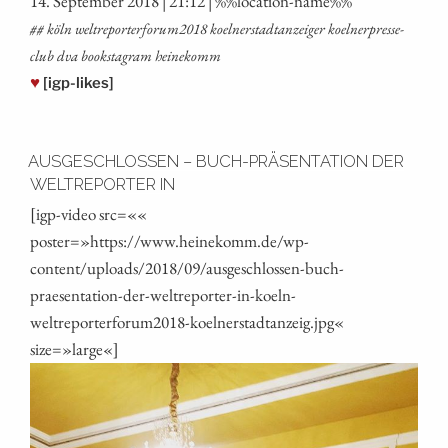
14. Sep­tem­ber 2018 | 21:12 | %%loca­ti­on-name%%
## köln weltreporterforum2018 koel­ner­stadt­an­zei­ger koel­nerpres­se­
club dva booksta­gram heinekomm
♥
[igp-likes]
AUSGESCHLOSSEN – BUCH-PRÄSENTATION DER
WELTREPORTER IN
[igp-video src=««
poster=»https://www.heinekomm.de/wp-
content/uploads/2018/09/ausgeschlossen-buch-
praesentation-der-weltreporter-in-koeln-
weltreporterforum2018-koelnerstadtanzeig.jpg«
size=»large«]