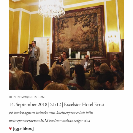
@
HEINEKOMM
INSTAGRAM
14. Sep­tem­ber 2018 | 21:12 | Excel­si­or Hotel Ernst
## booksta­gram hei­ne­komm koel­nerpres­se­club köln
weltreporterforum2018 koel­ner­stadt­an­zei­ger dva
♥
[igp-likes]