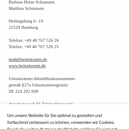
Bar­ba­ra Hei­ne Schumann
Mat­thi­as Schumann
Her­lings­burg 6 – 10
22529 Hamburg
Tele­fon: +49 40 767 526 26
Tele­fax: +49 40 767 526 25
mail@heinekomm.de
www.heinekomm.de
Umsatz­steu­er-Iden­ti­fi­ka­ti­ons­num­mer
gemäß §27a Umsatzsteuergesetz:
224 202 008
DE
Anga­ben nach §5 Telemediengesetz
Um unsere Website für Sie optimal zu gestalten und
Daten­schutz­er­klä­rung
fortlaufend verbessern zu können, verwenden wir Cookies.