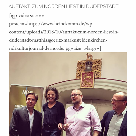
AUFTAKT ZUM NORDEN LIEST IN DUDERSTADT!
[igp-video src=««
poster=»https://www.heinekomm.de/wp-
content/uploads/2018/10/auftakt-zum-norden-liest-in-
duderstadt-matthiasgoeritz-markusfeldenkirchen-
ndrkulturjournal-dernorde.jpg« size=»large«]