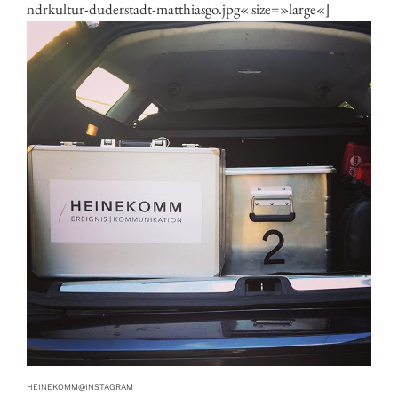
ndrkultur-duderstadt-matthiasgo.jpg« size=»large«]
@
HEINEKOMM
INSTAGRAM