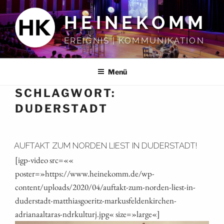
Zum
HEINEKOMM
Inhalt
springen
EREIGNIS | KOMMUNIKATION
Menü
SCHLAGWORT:
DUDERSTADT
AUFTAKT ZUM NORDEN LIEST IN DUDERSTADT!
[igp-video src=««
poster=»https://www.heinekomm.de/wp-
content/uploads/2020/04/auftakt-zum-norden-liest-in-
duderstadt-matthiasgoeritz-markusfeldenkirchen-
adrianaaltaras-ndrkulturj.jpg« size=»large«]