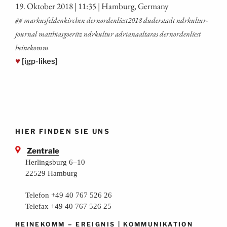
19. Okto­ber 2018 | 11:35 | Ham­burg, Germany
## mar­kus­fel­den­kir­chen dernordenliest2018 duder­stadt ndrkul­tur­
jour­nal mat­thi­as­goe­ritz ndrkul­tur adria­naal­ta­ras dern­or­den­liest
heinekomm
♥
[igp-likes]
HIER FINDEN SIE UNS
Zentrale
Herlingsburg 6–10
22529 Hamburg
Telefon +49 40 767 526 26
Telefax +49 40 767 526 25
–
|
HEINEKOMM
EREIGNIS
KOMMUNIKATION