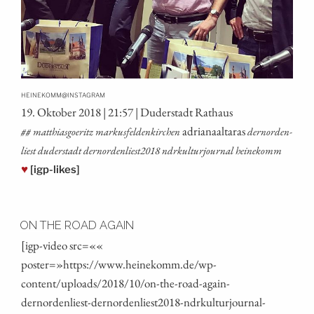
@
HEINEKOMM
INSTAGRAM
19. Okto­ber 2018 | 21:57 | Duder­stadt Rathaus
adria­naal­ta­ras
## mat­thi­as­goe­ritz mar­kus­fel­den­kir­chen
dern­or­den­
liest duder­stadt dernordenliest2018 ndrkul­tur­jour­nal heinekomm
♥
[igp-likes]
ON THE ROAD AGAIN
[igp-video src=««
poster=»https://www.heinekomm.de/wp-
content/uploads/2018/10/on-the-road-again-
dernordenliest-dernordenliest2018-ndrkulturjournal-