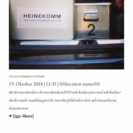
@
HEINEKOMM
INSTAGRAM
19. Okto­ber 2018 | 11:35 | %%loca­ti­on-name%%
## dern­or­den­liest dernordenliest2018 ndrkul­tur­jour­nal ndrkul­tur
duder­stadt mat­thi­as­goe­ritz mar­kus­fel­den­kir­chen adria­naal­ta­ras
heinekomm
♥
[igp-likes]