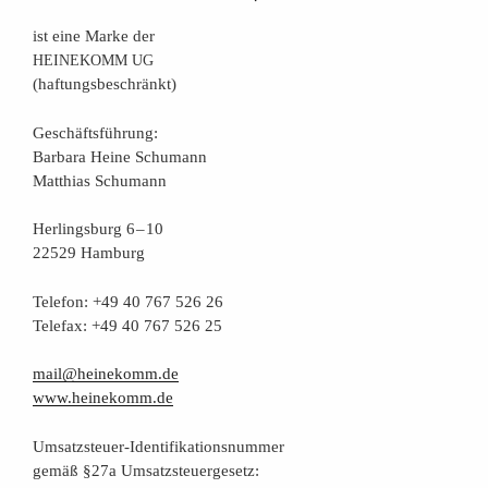
ist eine Mar­ke der
HEINEKOMM
UG
(haf­tungs­be­schränkt)
Geschäfts­füh­rung:
Bar­ba­ra Hei­ne Schumann
Mat­thi­as Schumann
Her­lings­burg 6 – 10
22529 Hamburg
Tele­fon: +49 40 767 526 26
Tele­fax: +49 40 767 526 25
mail@heinekomm.de
www.heinekomm.de
Umsatz­steu­er-Iden­ti­fi­ka­ti­ons­num­mer
gemäß §27a Umsatzsteuergesetz: