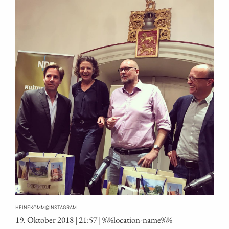
@
HEINEKOMM
INSTAGRAM
19. Okto­ber 2018 | 21:57 | %%loca­ti­on-name%%