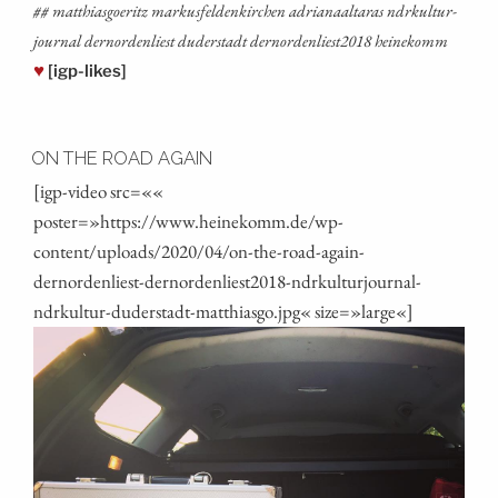
## mat­thi­as­goe­ritz mar­kus­fel­den­kir­chen adria­naal­ta­ras ndrkul­tur­
jour­nal dern­or­den­liest duder­stadt dernordenliest2018 heinekomm
♥
[igp-likes]
ON THE ROAD AGAIN
[igp-video src=««
poster=»https://www.heinekomm.de/wp-
content/uploads/2020/04/on-the-road-again-
dernordenliest-dernordenliest2018-ndrkulturjournal-
ndrkultur-duderstadt-matthiasgo.jpg« size=»large«]