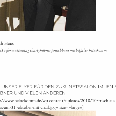
sch Haus
for­ma­ti­ons­tag char­ly­h­üb­ner jenisch­haus michel­fa­ber heinekomm
 UNSER FLYER FÜR DEN ZUKUNFTSSALON IM JENIS
BNER UND VIELEN ANDEREN.
s://www.heinekomm.de/wp-content/uploads/2018/10/frisch-aus-de
us-am-31.-oktober-mit-charl.jpg« size=»large«]