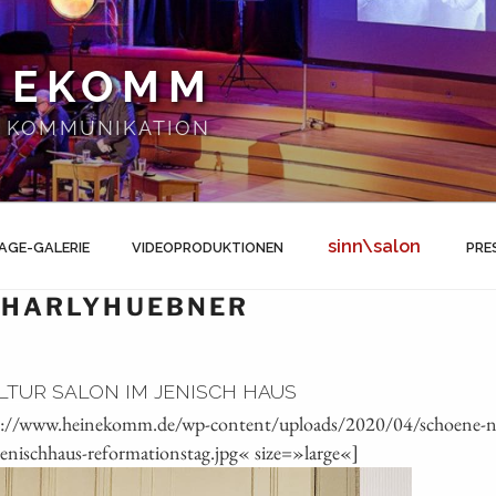
NEKOMM
 | KOMMUNIKATION
sinn\salon
AGE-GALERIE
VIDEOPRODUKTIONEN
PRE
CHARLYHUEBNER
LTUR SALON IM JENISCH HAUS
s://www.heinekomm.de/wp-content/uploads/2020/04/schoene-neu
jenischhaus-reformationstag.jpg« size=»large«]