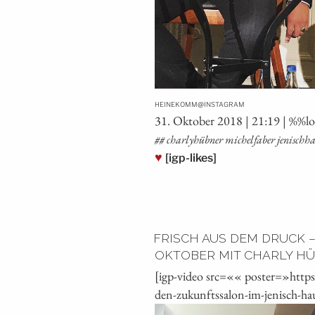
@
HEINEKOMM
INSTAGRAM
31. Okto­ber 2018 | 21:19 | %%l
## char­ly­h­üb­ner michel­fa­ber jenis
♥
[igp-likes]
FRISCH AUS DEM DRUCK –
OKTOBER MIT CHARLY HÜ
[igp-video src=«« poster=»http
den-zukunftssalon-im-jenisch-ha