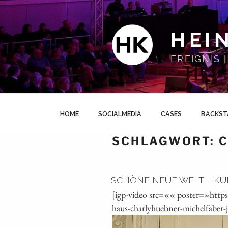
Zum
Inhalt
springen
HEI
EREIGNIS
HOME
SOCIALMEDIA
CASES
BACKST
SCHLAGWORT:
SCHÖNE NEUE WELT – KU
[igp-video src=«« poster=»http
haus-charlyhuebner-michelfaber-