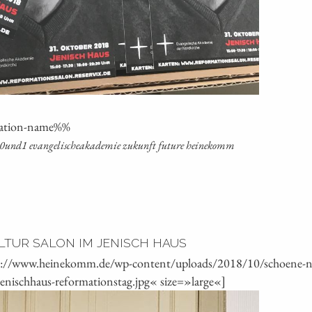
ca­ti­on-name%%
hen0und1 evan­ge­li­sche­aka­de­mie zukunft future heinekomm
LTUR SALON IM JENISCH HAUS
s://www.heinekomm.de/wp-content/uploads/2018/10/schoene-neu
jenischhaus-reformationstag.jpg« size=»large«]