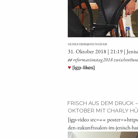
@
HEINEKOMM
INSTAGRAM
31. Okto­ber 2018 | 21:19 | Jeni
## reformationstag2018 zwischen0und1 re
♥
[igp-likes]
FRISCH AUS DEM DRUCK –
OKTOBER MIT CHARLY HÜ
[igp-video src=«« poster=»http
den-zukunftssalon-im-jenisch-ha