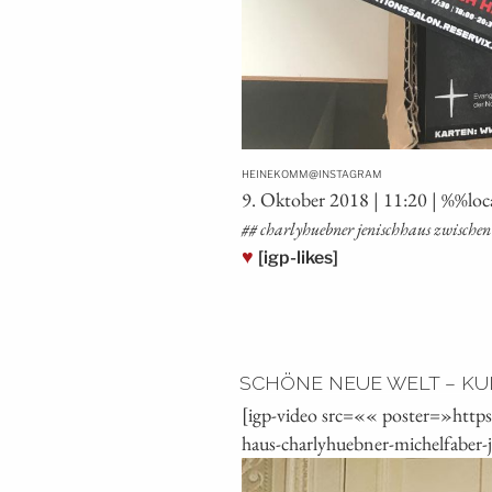
@
HEINEKOMM
INSTAGRAM
9. Okto­ber 2018 | 11:20 | %%lo
## char­ly­h­ueb­ner jenisch­haus zwisc
♥
[igp-likes]
SCHÖNE NEUE WELT – KU
[igp-video src=«« poster=»http
haus-charlyhuebner-michelfaber-