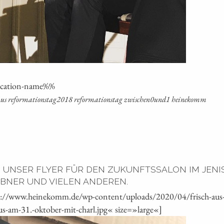
oca­ti­on-name%%
ch­haus reformationstag2018 refor­ma­ti­ons­tag zwischen0und1 heinekomm
 UNSER FLYER FÜR DEN ZUKUNFTSSALON IM JENIS
BNER UND VIELEN ANDEREN.
s://www.heinekomm.de/wp-content/uploads/2020/04/frisch-aus-de
us-am-31.-oktober-mit-charl.jpg« size=»large«]