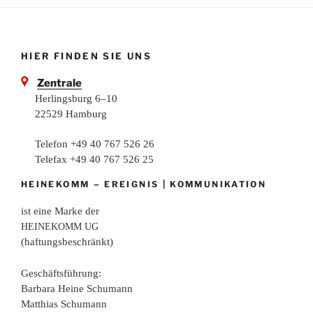
HIER FINDEN SIE UNS
Zentrale
Herlingsburg 6–10
22529 Hamburg
Telefon +49 40 767 526 26
Telefax +49 40 767 526 25
–
|
HEINEKOMM
EREIGNIS
KOMMUNIKATION
ist eine Mar­ke der
HEINEKOMM
UG
(haf­tungs­be­schränkt)
Geschäfts­füh­rung:
Bar­ba­ra Hei­ne Schumann
Mat­thi­as Schumann