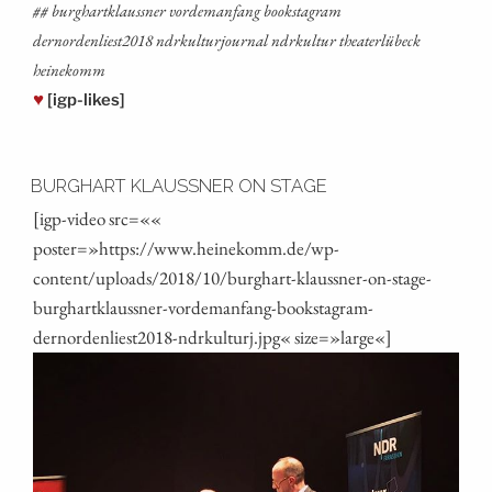
## burg­hart­kl­auss­ner vor­dem­an­fang booksta­gram
dernordenliest2018 ndrkul­tur­jour­nal ndrkul­tur thea­ter­l­ü­beck
heinekomm
♥
[igp-likes]
BURGHART KLAUSSNER ON STAGE
[igp-video src=««
poster=»https://www.heinekomm.de/wp-
content/uploads/2018/10/burghart-klaussner-on-stage-
burghartklaussner-vordemanfang-bookstagram-
dernordenliest2018-ndrkulturj.jpg« size=»large«]