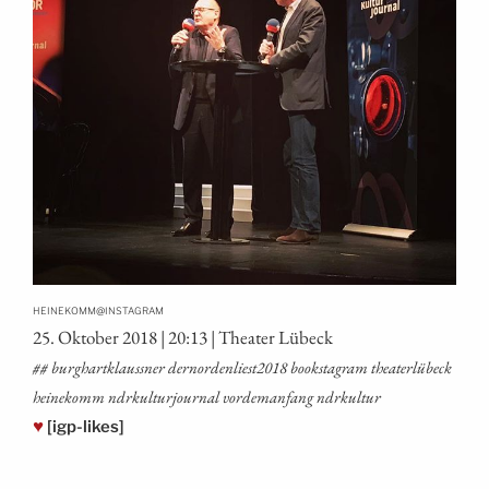
@
HEINEKOMM
INSTAGRAM
25. Okto­ber 2018 | 20:13 | Thea­ter Lübeck
## burg­hart­kl­auss­ner dernordenliest2018 booksta­gram thea­ter­l­ü­beck
hei­ne­komm ndrkul­tur­jour­nal vor­dem­an­fang ndrkultur
♥
[igp-likes]