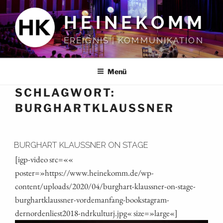
Zum
HEINEKOMM
Inhalt
springen
EREIGNIS | KOMMUNIKATION
Menü
SCHLAGWORT:
BURGHARTKLAUSSNER
BURGHART KLAUSSNER ON STAGE
[igp-video src=««
poster=»https://www.heinekomm.de/wp-
content/uploads/2020/04/burghart-klaussner-on-stage-
burghartklaussner-vordemanfang-bookstagram-
dernordenliest2018-ndrkulturj.jpg« size=»large«]