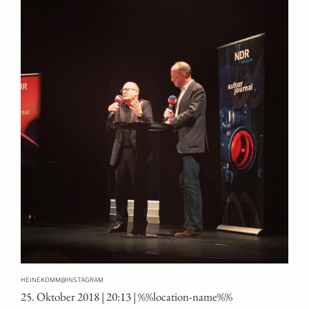
@
HEINEKOMM
INSTAGRAM
25. Okto­ber 2018 | 20:13 | %%loca­ti­on-name%%