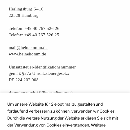
Her­lings­burg 6 – 10
22529 Hamburg
Tele­fon: +49 40 767 526 26
Tele­fax: +49 40 767 526 25
mail@heinekomm.de
www.heinekomm.de
Umsatz­steu­er-Iden­ti­fi­ka­ti­ons­num­mer
gemäß §27a Umsatzsteuergesetz:
224 202 008
DE
Anga­ben nach §5 Telemediengesetz
Um unsere Website für Sie optimal zu gestalten und
Daten­schutz­er­klä­rung
fortlaufend verbessern zu können, verwenden wir Cookies.
Durch die weitere Nutzung der Website erklären Sie sich mit
der Verwendung von Cookies einverstanden. Weitere