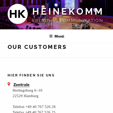
Zum
HEINEKOMM
Inhalt
springen
EREIGNIS | KOMMUNIKATION
Menü
OUR CUSTOMERS
HIER FINDEN SIE UNS
Zentrale
Herlingsburg 6–10
22529 Hamburg
Telefon +49 40 767 526 26
Telefax +49 40 767 526 25