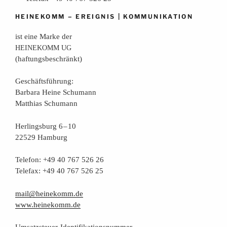
–
|
HEINEKOMM
EREIGNIS
KOMMUNIKATION
ist eine Mar­ke der
HEINEKOMM
UG
(haf­tungs­be­schränkt)
Geschäfts­füh­rung:
Bar­ba­ra Hei­ne Schumann
Mat­thi­as Schumann
Her­lings­burg 6 – 10
22529 Hamburg
Tele­fon: +49 40 767 526 26
Tele­fax: +49 40 767 526 25
mail@heinekomm.de
www.heinekomm.de
Umsatz­steu­er-Iden­ti­fi­ka­ti­ons­num­mer