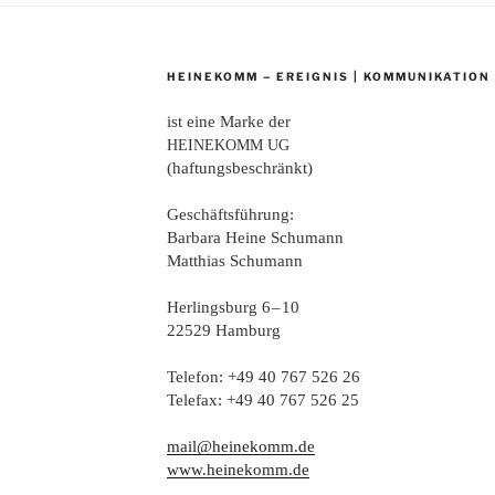
–
|
HEINEKOMM
EREIGNIS
KOMMUNIKATION
ist eine Mar­ke der
HEINEKOMM
UG
(haf­tungs­be­schränkt)
Geschäfts­füh­rung:
Bar­ba­ra Hei­ne Schumann
Mat­thi­as Schumann
Her­lings­burg 6 – 10
22529 Hamburg
Tele­fon: +49 40 767 526 26
Tele­fax: +49 40 767 526 25
mail@heinekomm.de
www.heinekomm.de