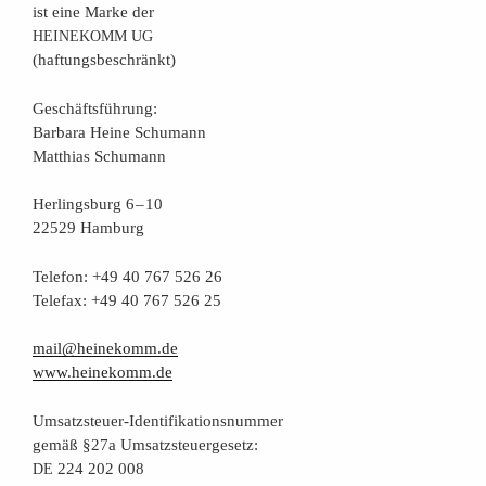
ist eine Mar­ke der
HEINEKOMM
UG
(haf­tungs­be­schränkt)
Geschäfts­füh­rung:
Bar­ba­ra Hei­ne Schumann
Mat­thi­as Schumann
Her­lings­burg 6 – 10
22529 Hamburg
Tele­fon: +49 40 767 526 26
Tele­fax: +49 40 767 526 25
mail@heinekomm.de
www.heinekomm.de
Umsatz­steu­er-Iden­ti­fi­ka­ti­ons­num­mer
gemäß §27a Umsatzsteuergesetz:
224 202 008
DE