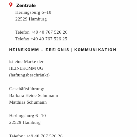
Zentrale
Herlingsburg 6–10
22529 Hamburg
Telefon +49 40 767 526 26
Telefax +49 40 767 526 25
–
|
HEINEKOMM
EREIGNIS
KOMMUNIKATION
ist eine Mar­ke der
HEINEKOMM
UG
(haf­tungs­be­schränkt)
Geschäfts­füh­rung:
Bar­ba­ra Hei­ne Schumann
Mat­thi­as Schumann
Her­lings­burg 6 – 10
22529 Hamburg
Tele­fon: +49 40 767 526 26