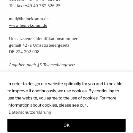
Tele­fax: +49 40 767 526 25
mail@heinekomm.de
www.heinekomm.de
Umsatz­steu­er-Iden­ti­fi­ka­ti­ons­num­mer
gemäß §27a Umsatzsteuergesetz:
224 202 008
DE
Anga­ben nach §5 Telemediengesetz
Daten­schutz­er­klä­rung
In order to design our website optimally for you and to be able
to improve it continuously, we use cookies. By continuing to
use the website, you agree to the use of cookies. For more
Facebook
Instagram
YouTube
Mail
information about cookies, please see our .
Datenschutzerklärung
OK