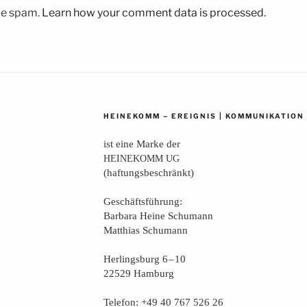
uce spam.
Learn how your comment data is processed.
–
|
HEINEKOMM
EREIGNIS
KOMMUNIKATION
ist eine Mar­ke der
HEINEKOMM
UG
(haf­tungs­be­schränkt)
Geschäfts­füh­rung:
Bar­ba­ra Hei­ne Schumann
Mat­thi­as Schumann
Her­lings­burg 6 – 10
22529 Hamburg
Tele­fon: +49 40 767 526 26